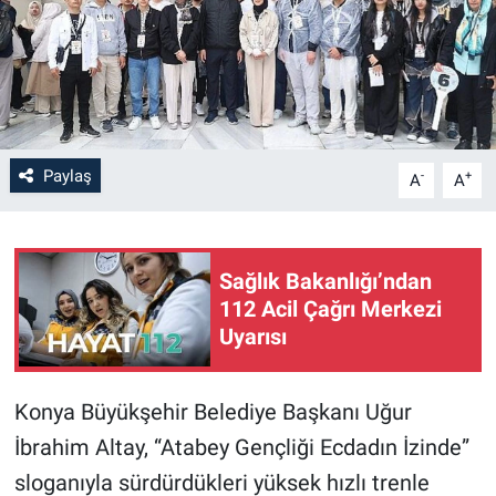
Paylaş
-
+
A
A
Sağlık Bakanlığı’ndan
112 Acil Çağrı Merkezi
Uyarısı
Konya Büyükşehir Belediye Başkanı Uğur
İbrahim Altay, “Atabey Gençliği Ecdadın İzinde”
sloganıyla sürdürdükleri yüksek hızlı trenle