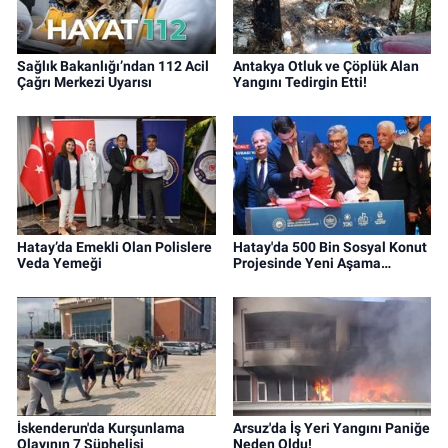
Sağlık Bakanlığı’ndan 112 Acil
Antakya Otluk ve Çöplük Alan
Çağrı Merkezi Uyarısı
Yangını Tedirgin Etti!
Hatay’da Emekli Olan Polislere
Hatay'da 500 Bin Sosyal Konut
Veda Yemeği
Projesinde Yeni Aşama…
İskenderun'da Kurşunlama
Arsuz'da İş Yeri Yangını Paniğe
Olayının 7 Şüphelisi
Neden Oldu!