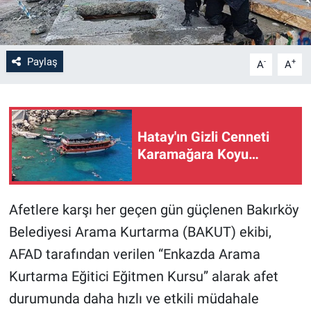
Paylaş
-
+
A
A
Hatay'ın Gizli Cenneti
Karamağara Koyu…
Afetlere karşı her geçen gün güçlenen Bakırköy
Belediyesi Arama Kurtarma (BAKUT) ekibi,
AFAD tarafından verilen “Enkazda Arama
Kurtarma Eğitici Eğitmen Kursu” alarak afet
durumunda daha hızlı ve etkili müdahale