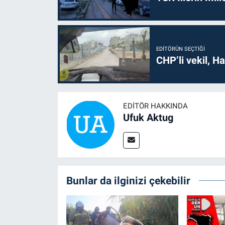
EDITÖRÜN SEÇTIĞI
CHP’li vekil, H
EDITÖR HAKKINDA
Ufuk Aktug
Bunlar da ilginizi çekebilir