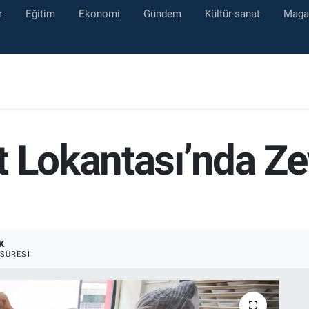
r
Eğitim
Ekonomi
Gündem
Kültür-sanat
Maga
 Lokantası’nda Ze
K
SÜRESI