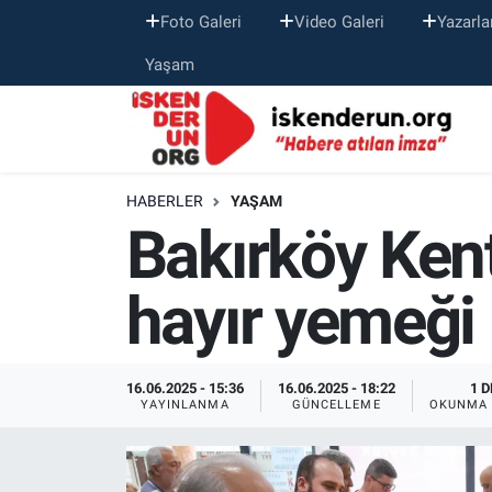
Foto Galeri
Video Galeri
Yazarla
Yaşam
HABERLER
YAŞAM
Bakırköy Kent
hayır yemeği
16.06.2025 - 15:36
16.06.2025 - 18:22
1 D
YAYINLANMA
GÜNCELLEME
OKUNMA 