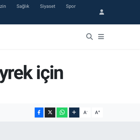
zin
Sağlık
Siyaset
Spor
yrek için
-
+
A
A