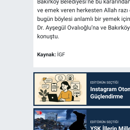
Bakırköy Belediyesi’ne bu kararında
ve emek veren herkesten Allah razı 
bugün böylesi anlamlı bir yemek içi
Dr. Ayşegül Ovalıoğlu’na ve Bakırköy
konuştu.
Kaynak:
İGF
EDITÖRÜN SEÇTIĞI
Instagram Otoma
Güçlendirme
EDITÖRÜN SEÇTIĞI
YSK İllerin Mill