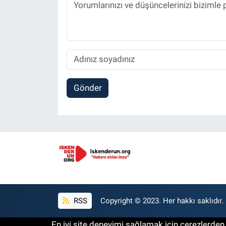
Gönder
RSS
Copyright © 2023. Her hakkı saklıdır.
En iyi site deneyimi sağlamak için çerezlerden f