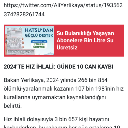
https://twitter.com/AliYerlikaya/status/193562
3742828261744
Su Bulanıklığı Yaşayan
Abonelere Bin Litre Su
Ücretsiz
2024’TE HIZ İHLALİ: GÜNDE 10 CAN KAYBI
Bakan Yerlikaya, 2024 yılında 266 bin 854
ölümlü-yaralanmalı kazanın 107 bin 198’inin hız
kurallarına uymamaktan kaynaklandığını
belirtti.
Hız ihlali dolayısıyla 3 bin 657 kişi hayatını
kaybederken, bu rakamın her gün ortalama 10