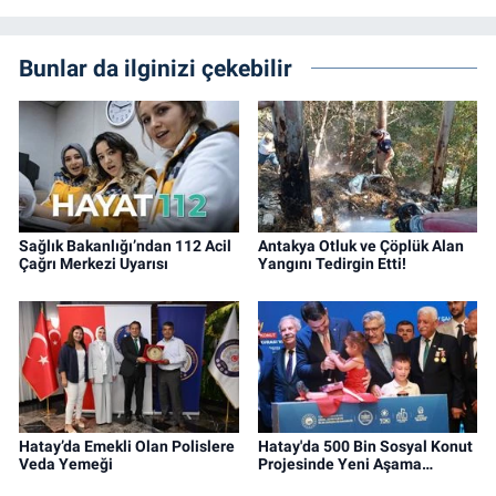
Bunlar da ilginizi çekebilir
Sağlık Bakanlığı’ndan 112 Acil
Antakya Otluk ve Çöplük Alan
Çağrı Merkezi Uyarısı
Yangını Tedirgin Etti!
Hatay’da Emekli Olan Polislere
Hatay'da 500 Bin Sosyal Konut
Veda Yemeği
Projesinde Yeni Aşama…