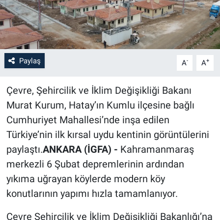
Paylaş
-
+
A
A
Çevre, Şehircilik ve İklim Değişikliği Bakanı
Murat Kurum, Hatay’ın Kumlu ilçesine bağlı
Cumhuriyet Mahallesi’nde inşa edilen
Türkiye’nin ilk kırsal uydu kentinin görüntülerini
paylaştı.
ANKARA (İGFA) -
Kahramanmaraş
merkezli 6 Şubat depremlerinin ardından
yıkıma uğrayan köylerde modern köy
konutlarının yapımı hızla tamamlanıyor.
Çevre Şehircilik ve İklim Değişikliği Bakanlığı’na