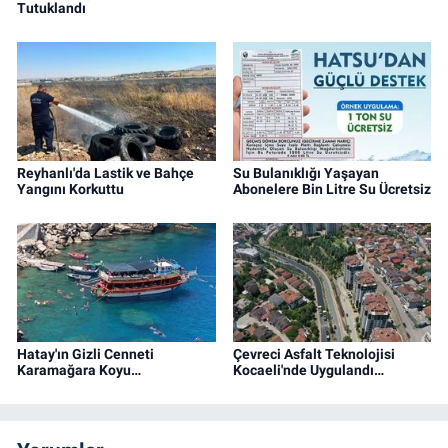
Tutuklandı
Reyhanlı'da Lastik ve Bahçe
Su Bulanıklığı Yaşayan
Yangını Korkuttu
Abonelere Bin Litre Su Ücretsiz
Hatay'ın Gizli Cenneti
Çevreci Asfalt Teknolojisi
Karamağara Koyu…
Kocaeli'nde Uygulandı…