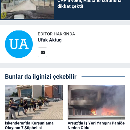
CHP’li vekil, Hastane sorununa
dikkat çekti!
EDITÖR HAKKINDA
Ufuk Aktug
Bunlar da ilginizi çekebilir
İskenderun'da Kurşunlama
Arsuz'da İş Yeri Yangını Paniğe
Olayının 7 Şüphelisi
Neden Oldu!