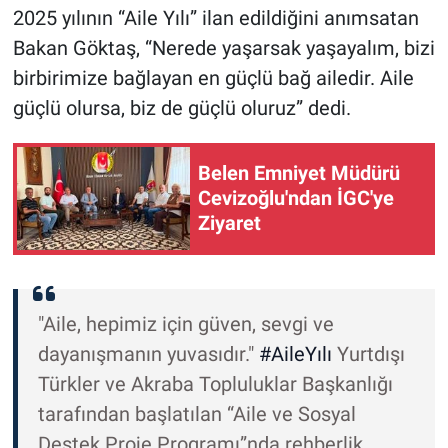
2025 yılının “Aile Yılı” ilan edildiğini anımsatan
Bakan Göktaş, “Nerede yaşarsak yaşayalım, bizi
birbirimize bağlayan en güçlü bağ ailedir. Aile
güçlü olursa, biz de güçlü oluruz” dedi.
Belen Emniyet Müdürü
Cevizoğlu'ndan İGC'ye
Ziyaret
"Aile, hepimiz için güven, sevgi ve
dayanışmanın yuvasıdır."
#AileYılı
Yurtdışı
Türkler ve Akraba Topluluklar Başkanlığı
tarafından başlatılan “Aile ve Sosyal
Destek Proje Programı”nda rehberlik,