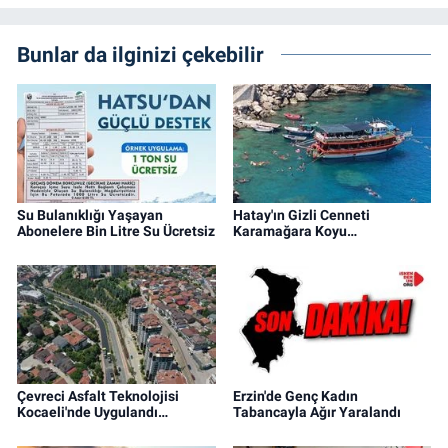
Bunlar da ilginizi çekebilir
Su Bulanıklığı Yaşayan
Hatay'ın Gizli Cenneti
Abonelere Bin Litre Su Ücretsiz
Karamağara Koyu…
Çevreci Asfalt Teknolojisi
Erzin'de Genç Kadın
Kocaeli'nde Uygulandı…
Tabancayla Ağır Yaralandı