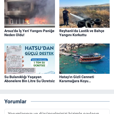
Arsuz'da İş Yeri Yangını Paniğe
Reyhanlı'da Lastik ve Bahçe
Neden Oldu!
Yangını Korkuttu
Su Bulanıklığı Yaşayan
Hatay'ın Gizli Cenneti
Abonelere Bin Litre Su Ücretsiz
Karamağara Koyu…
Yorumlar