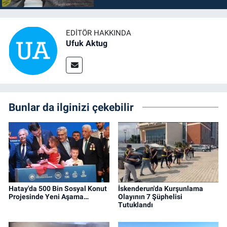
EDITÖR HAKKINDA
Ufuk Aktug
Bunlar da ilginizi çekebilir
Hatay'da 500 Bin Sosyal Konut
İskenderun'da Kurşunlama
Projesinde Yeni Aşama…
Olayının 7 Şüphelisi
Tutuklandı