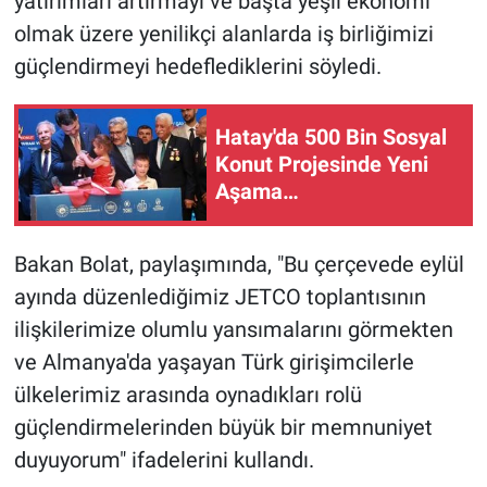
yatırımları artırmayı ve başta yeşil ekonomi
olmak üzere yenilikçi alanlarda iş birliğimizi
güçlendirmeyi hedeflediklerini söyledi.
Hatay'da 500 Bin Sosyal
Konut Projesinde Yeni
Aşama…
Bakan Bolat, paylaşımında, "Bu çerçevede eylül
ayında düzenlediğimiz JETCO toplantısının
ilişkilerimize olumlu yansımalarını görmekten
ve Almanya'da yaşayan Türk girişimcilerle
ülkelerimiz arasında oynadıkları rolü
güçlendirmelerinden büyük bir memnuniyet
duyuyorum" ifadelerini kullandı.