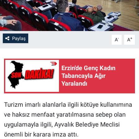
Paylaş
-
+
A
A
Erzin'de Genç Kadın
Tabancayla Ağır
Yaralandı
Turizm imarlı alanlarla ilgili kötüye kullanımına
ve haksız menfaat yaratılmasına sebep olan
uygulamayla ilgili, Ayvalık Belediye Meclisi
önemli bir karara imza attı.