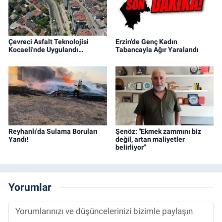
Çevreci Asfalt Teknolojisi
Erzin'de Genç Kadın
Kocaeli'nde Uygulandı…
Tabancayla Ağır Yaralandı
Reyhanlı'da Sulama Boruları
Şenöz: "Ekmek zammını biz
Yandı!
değil, artan maliyetler
belirliyor"
Yorumlar