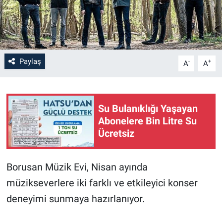
Paylaş
-
+
A
A
Su Bulanıklığı Yaşayan
Abonelere Bin Litre Su
Ücretsiz
Borusan Müzik Evi, Nisan ayında
müzikseverlere iki farklı ve etkileyici konser
deneyimi sunmaya hazırlanıyor.