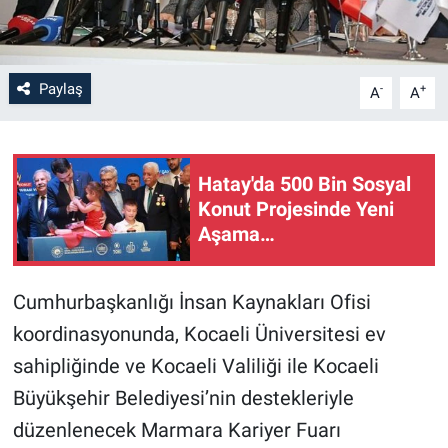
Paylaş
-
+
A
A
Hatay'da 500 Bin Sosyal
Konut Projesinde Yeni
Aşama…
Cumhurbaşkanlığı İnsan Kaynakları Ofisi
koordinasyonunda, Kocaeli Üniversitesi ev
sahipliğinde ve Kocaeli Valiliği ile Kocaeli
Büyükşehir Belediyesi’nin destekleriyle
düzenlenecek Marmara Kariyer Fuarı