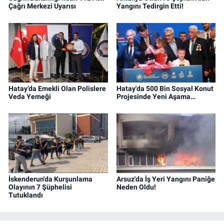
Çağrı Merkezi Uyarısı
Yangını Tedirgin Etti!
Hatay’da Emekli Olan Polislere
Hatay'da 500 Bin Sosyal Konut
Veda Yemeği
Projesinde Yeni Aşama…
İskenderun'da Kurşunlama
Arsuz'da İş Yeri Yangını Paniğe
Olayının 7 Şüphelisi
Neden Oldu!
Tutuklandı