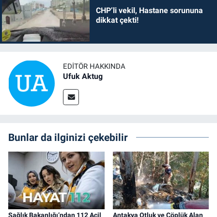
CHP’li vekil, Hastane sorununa
dikkat çekti!
EDITÖR HAKKINDA
Ufuk Aktug
Bunlar da ilginizi çekebilir
Sağlık Bakanlığı’ndan 112 Acil
Antakya Otluk ve Çöplük Alan