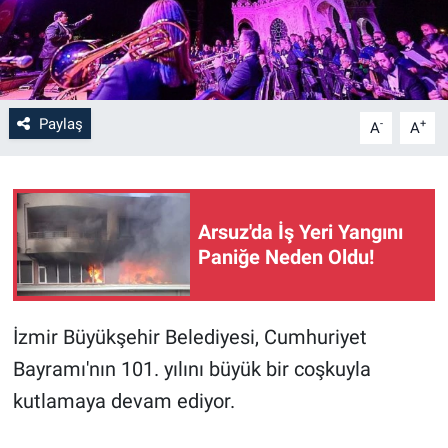
Paylaş
-
+
A
A
Arsuz'da İş Yeri Yangını
Paniğe Neden Oldu!
İzmir Büyükşehir Belediyesi, Cumhuriyet
Bayramı'nın 101. yılını büyük bir coşkuyla
kutlamaya devam ediyor.