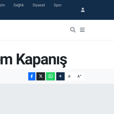
zin
Sağlık
Siyaset
Spor
em Kapanış
-
+
A
A