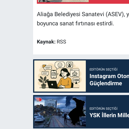
Aliağa Belediyesi Sanatevi (ASEV), y
boyunca sanat fırtınası estirdi.
Kaynak:
RSS
EDITÖRÜN SEÇTIĞI
Instagram Otoma
Güçlendirme
EDITÖRÜN SEÇTIĞI
YSK İllerin Mill