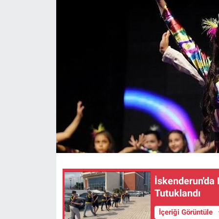
İskenderun'da 
Tutuklandı
İçeriği Görüntüle