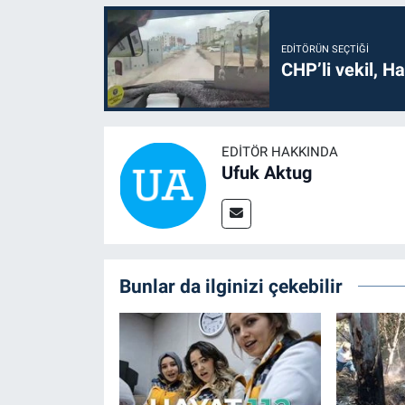
EDITÖRÜN SEÇTIĞI
CHP’li vekil, H
EDITÖR HAKKINDA
Ufuk Aktug
Bunlar da ilginizi çekebilir