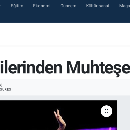
r
Eğitim
Ekonomi
Gündem
Kültür-sanat
Maga
ilerinden Muhteş
K
SÜRESI