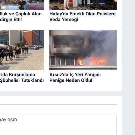
tluk ve Çöplük Alan
Hatay’da Emekli Olan Polislere
irgin Etti!
Veda Yemeği
n'da Kurşunlama
Arsuz'da İş Yeri Yangını
 Şüphelisi Tutuklandı
Paniğe Neden Oldu!