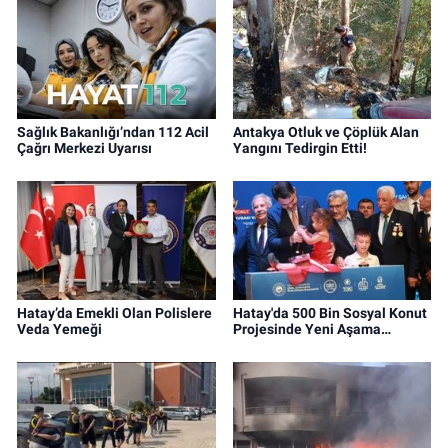
Sağlık Bakanlığı’ndan 112 Acil
Antakya Otluk ve Çöplük Alan
Çağrı Merkezi Uyarısı
Yangını Tedirgin Etti!
Hatay’da Emekli Olan Polislere
Hatay'da 500 Bin Sosyal Konut
Veda Yemeği
Projesinde Yeni Aşama…