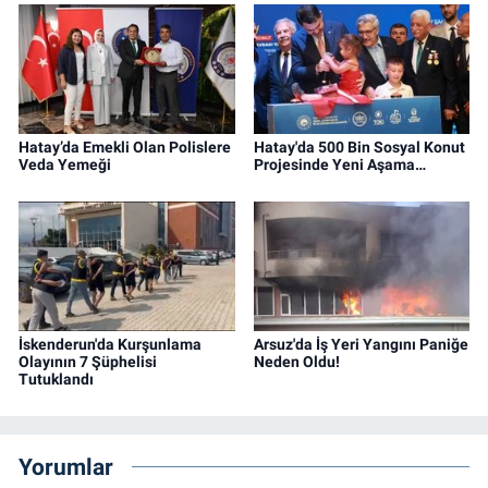
Hatay’da Emekli Olan Polislere
Hatay'da 500 Bin Sosyal Konut
Veda Yemeği
Projesinde Yeni Aşama…
İskenderun'da Kurşunlama
Arsuz'da İş Yeri Yangını Paniğe
Olayının 7 Şüphelisi
Neden Oldu!
Tutuklandı
Yorumlar