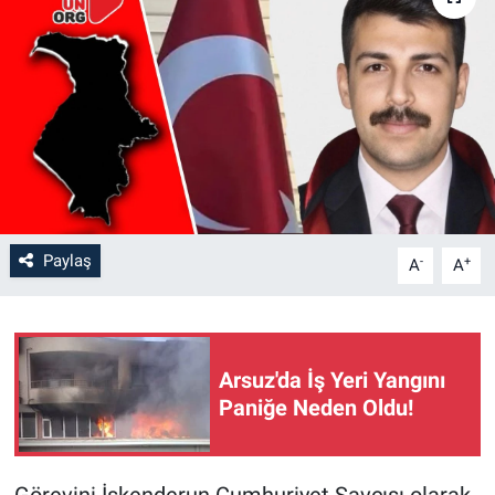
Paylaş
-
+
A
A
Arsuz'da İş Yeri Yangını
Paniğe Neden Oldu!