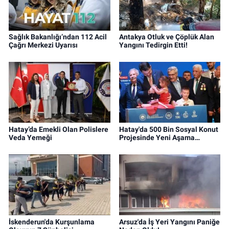
Sağlık Bakanlığı’ndan 112 Acil
Antakya Otluk ve Çöplük Alan
Çağrı Merkezi Uyarısı
Yangını Tedirgin Etti!
Hatay’da Emekli Olan Polislere
Hatay'da 500 Bin Sosyal Konut
Veda Yemeği
Projesinde Yeni Aşama…
İskenderun'da Kurşunlama
Arsuz'da İş Yeri Yangını Paniğe