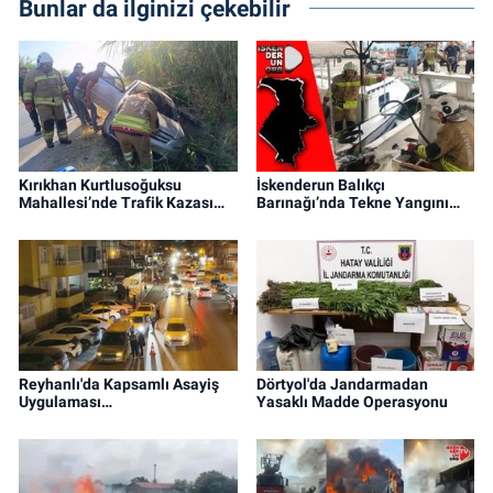
Bunlar da ilginizi çekebilir
Kırıkhan Kurtlusoğuksu
İskenderun Balıkçı
Mahallesi’nde Trafik Kazası…
Barınağı’nda Tekne Yangını…
Reyhanlı'da Kapsamlı Asayiş
Dörtyol'da Jandarmadan
Uygulaması…
Yasaklı Madde Operasyonu