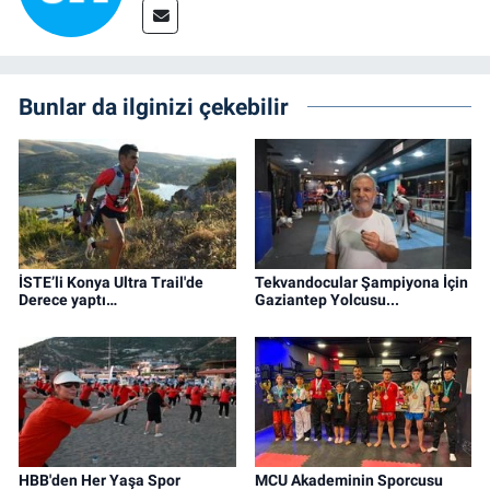
Bunlar da ilginizi çekebilir
İSTE’li Konya Ultra Trail'de
Tekvandocular Şampiyona İçin
Derece yaptı…
Gaziantep Yolcusu...
HBB'den Her Yaşa Spor
MCU Akademinin Sporcusu