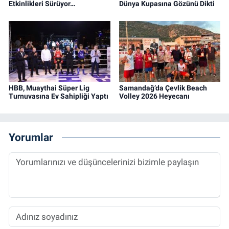
Etkinlikleri Sürüyor…
Dünya Kupasına Gözünü Dikti
HBB, Muaythai Süper Lig
Samandağ’da Çevlik Beach
Turnuvasına Ev Sahipliği Yaptı
Volley 2026 Heyecanı
Yorumlar