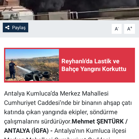
Paylaş
-
+
A
A
Reyhanlı'da Lastik ve
Bahçe Yangını Korkuttu
Antalya Kumluca’da Merkez Mahallesi
Cumhuriyet Caddesi’nde bir binanın ahşap çatı
katında çıkan yangında ekipler, söndürme
çalışmalarını sürdürüyor.
Mehmet ŞENTÜRK /
ANTALYA (İGFA) -
Antalya’nın Kumluca ilçesi