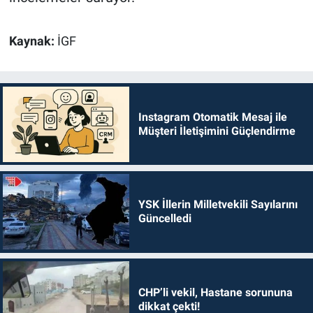
Kaynak:
İGF
Instagram Otomatik Mesaj ile
Müşteri İletişimini Güçlendirme
YSK İllerin Milletvekili Sayılarını
Güncelledi
CHP’li vekil, Hastane sorununa
dikkat çekti!