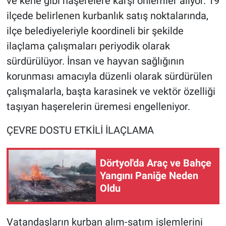
ve kene gibi haşerelere karşı önlemler alıyor. 19
ilçede belirlenen kurbanlık satış noktalarında,
ilçe belediyeleriyle koordineli bir şekilde
ilaçlama çalışmaları periyodik olarak
sürdürülüyor. İnsan ve hayvan sağlığının
korunması amacıyla düzenli olarak sürdürülen
çalışmalarla, başta karasinek ve vektör özelliği
taşıyan haşerelerin üremesi engelleniyor.
ÇEVRE DOSTU ETKİLİ İLAÇLAMA
Dörtyol'da Araç ve Bahçe
Yangını Paniğe Neden
Oldu
Vatandaşların kurban alım-satım işlemlerini