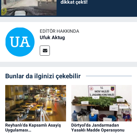
dikkat çekti!
EDITÖR HAKKINDA
Ufuk Aktug
Bunlar da ilginizi çekebilir
Reyhanlı'da Kapsamlı Asayiş
Dörtyol'da Jandarmadan
Uygulaması…
Yasaklı Madde Operasyonu