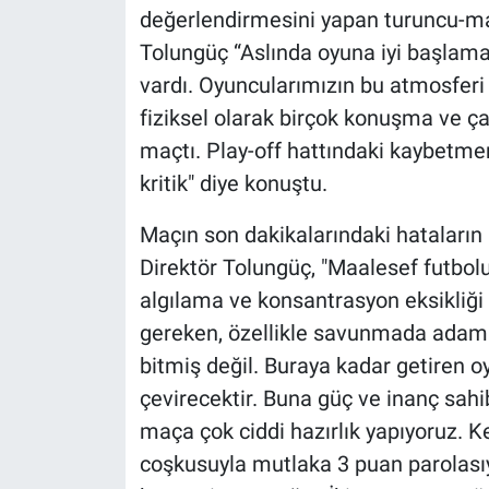
değerlendirmesini yapan turuncu-mav
Tolungüç “Aslında oyuna iyi başlama
vardı. Oyuncularımızın bu atmosfer
fiziksel olarak birçok konuşma ve ça
maçtı. Play-off hattındaki kaybetme
kritik" diye konuştu.
Maçın son dakikalarındaki hataların
Direktör Tolungüç, "Maalesef futbolun
algılama ve konsantrasyon eksikliği
gereken, özellikle savunmada adam
bitmiş değil. Buraya kadar getiren 
çevirecektir. Buna güç ve inanç sah
maça çok ciddi hazırlık yapıyoruz. K
coşkusuyla mutlaka 3 puan parolas