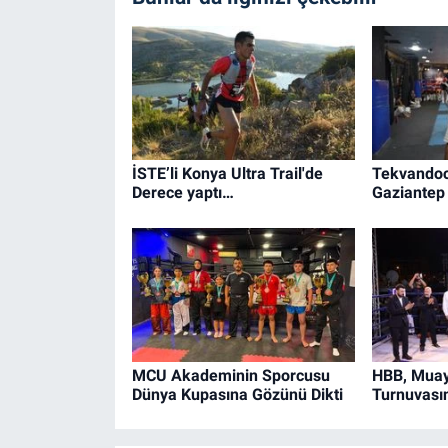
İSTE’li Konya Ultra Trail'de
Tekvandoc
Derece yaptı…
Gaziantep 
MCU Akademinin Sporcusu
HBB, Muay
Dünya Kupasına Gözünü Dikti
Turnuvasın