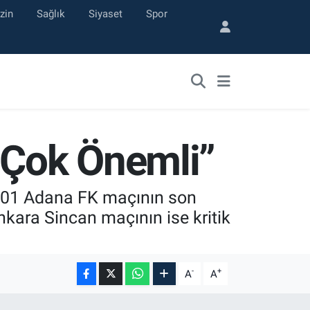
zin
Sağlık
Siyaset
Spor
 Çok Önemli”
ı 01 Adana FK maçının son
nkara Sincan maçının ise kritik
-
+
A
A