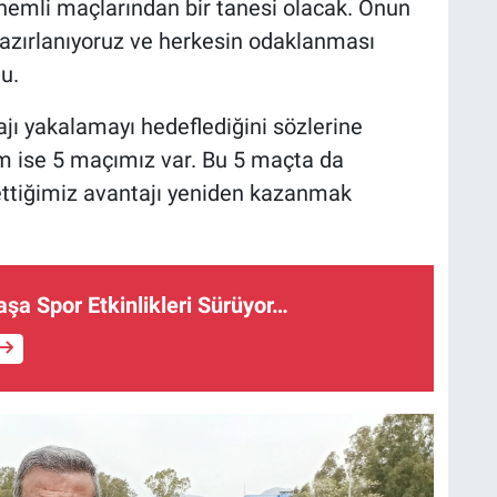
önemli maçlarından bir tanesi olacak. Onun
hazırlanıyoruz ve herkesin odaklanması
u.
jı yakalamayı hedeflediğini sözlerine
im ise 5 maçımız var. Bu 5 maçta da
bettiğimiz avantajı yeniden kazanmak
şa Spor Etkinlikleri Sürüyor…