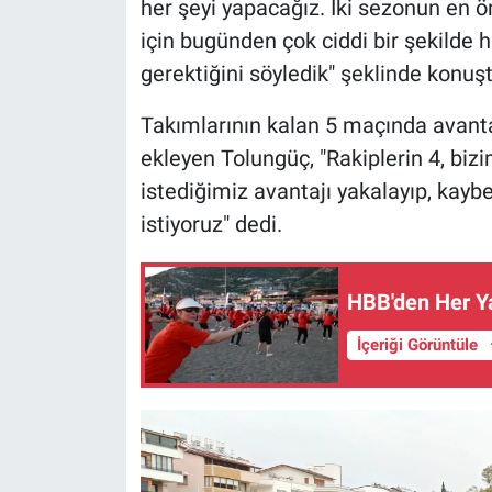
her şeyi yapacağız. İki sezonun en 
için bugünden çok ciddi bir şekilde 
gerektiğini söyledik" şeklinde konuşt
Takımlarının kalan 5 maçında avanta
ekleyen Tolungüç, "Rakiplerin 4, biz
istediğimiz avantajı yakalayıp, kay
istiyoruz" dedi.
HBB'den Her Ya
İçeriği Görüntüle