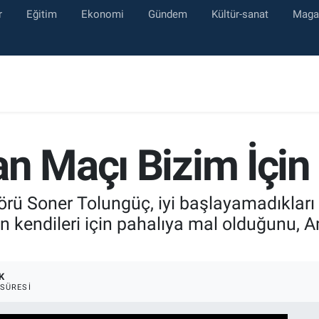
r
Eğitim
Ekonomi
Gündem
Kültür-sanat
Maga
an Maçı Bizim İçin
örü Soner Tolungüç, iyi başlayamadıklar
ın kendileri için pahalıya mal olduğunu, A
K
SÜRESI