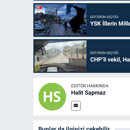
EDITÖRÜN SEÇTIĞI
YSK İllerin Mill
EDITÖRÜN SEÇTIĞI
CHP’li vekil, H
EDITÖR HAKKINDA
Halit Sapmaz
Bunlar da ilginizi çekebilir