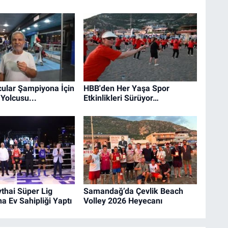
ular Şampiyona İçin
HBB'den Her Yaşa Spor
Yolcusu...
Etkinlikleri Sürüyor…
thai Süper Lig
Samandağ’da Çevlik Beach
a Ev Sahipliği Yaptı
Volley 2026 Heyecanı