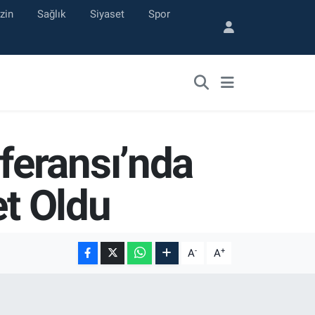
zin
Sağlık
Siyaset
Spor
feransı’nda
et Oldu
-
+
A
A