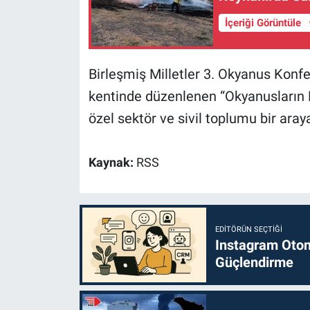
İçeriği Görüntüle
Birleşmiş Milletler 3. Okyanus Kon
kentinde düzenlenen “Okyanusların 
özel sektör ve sivil toplumu bir araya
Kaynak:
RSS
EDITÖRÜN SEÇTIĞI
Instagram Otoma
Güçlendirme