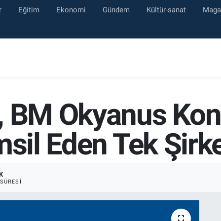
r
Eğitim
Ekonomi
Gündem
Kültür-sanat
Maga
, BM Okyanus Kon
msil Eden Tek Şirk
K
SÜRESI