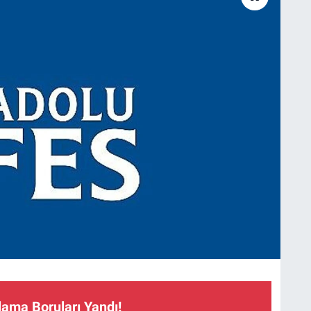
lama Boruları Yandı!