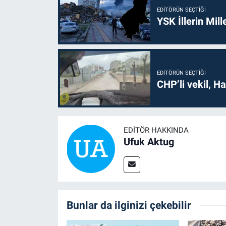
EDITÖRÜN SEÇTIĞI
YSK İllerin Mill
EDITÖRÜN SEÇTIĞI
CHP’li vekil, H
EDITÖR HAKKINDA
Ufuk Aktug
Bunlar da ilginizi çekebilir