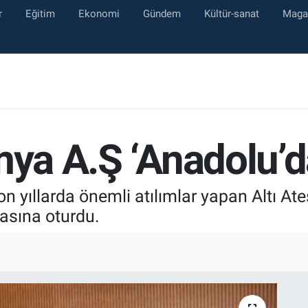
r
Eğitim
Ekonomi
Gündem
Kültür-sanat
Maga
mya A.Ş ‘Anadolu’d
 yıllarda önemli atılımlar yapan Altı Ate
rasına oturdu.