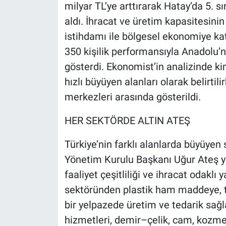
milyar TL’ye arttırarak Hatay’da 5. s
aldı. İhracat ve üretim kapasitesinin y
istihdamı ile bölgesel ekonomiye kat
350 kişilik performansıyla Anadolu’n
gösterdi. Ekonomist’in analizinde ki
hızlı büyüyen alanları olarak belirtil
merkezleri arasında gösterildi.
HER SEKTÖRDE ALTIN ATEŞ
Türkiye’nin farklı alanlarda büyüyen
Yönetim Kurulu Başkanı Uğur Ateş y
faaliyet çeşitliliği ve ihracat odaklı 
sektöründen plastik ham maddeye, t
bir yelpazede üretim ve tedarik sağ
hizmetleri, demir–çelik, cam, kozmet