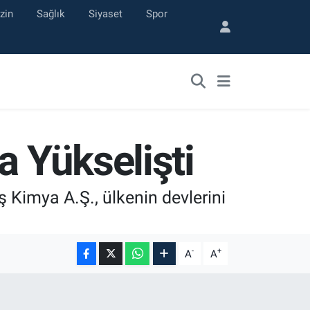
zin
Sağlık
Siyaset
Spor
a Yükselişti
ş Kimya A.Ş., ülkenin devlerini
-
+
A
A