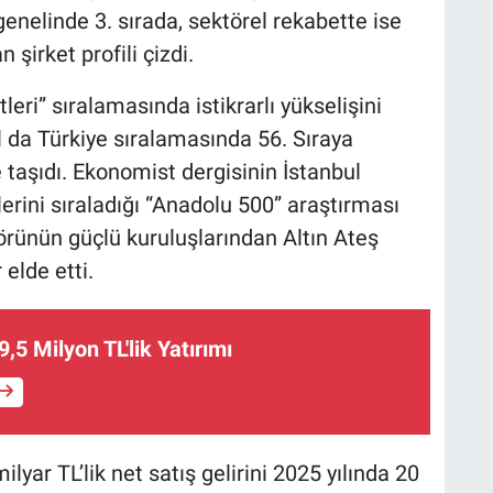
genelinde 3. sırada, sektörel rekabette ise
 şirket profili çizdi.
eri” sıralamasında istikrarlı yükselişini
l da Türkiye sıralamasında 56. Sıraya
taşıdı. Ekonomist dergisinin İstanbul
lerini sıraladığı “Anadolu 500” araştırması
örünün güçlü kuruluşlarından Altın Ateş
 elde etti.
,5 Milyon TL'lik Yatırımı
ilyar TL’lik net satış gelirini 2025 yılında 20