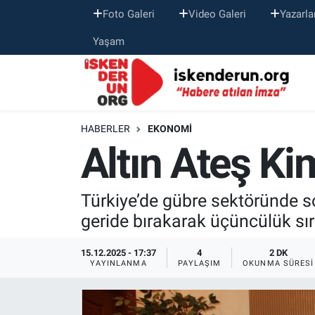
Foto Galeri
Video Galeri
Yazarla
Yaşam
HABERLER
EKONOMI
Altın Ateş Ki
Türkiye’de gübre sektöründe son
geride bırakarak üçüncülük sı
15.12.2025 - 17:37
4
2 DK
YAYINLANMA
PAYLAŞIM
OKUNMA SÜRESI