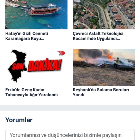
Hatay'ın Gizli Cenneti
Çevreci Asfalt Teknolojisi
Karamağara Koyu…
Kocaeli'nde Uygulandı…
Erzin'de Genç Kadın
Reyhanlı'da Sulama Boruları
Tabancayla Ağır Yaralandı
Yandı!
Yorumlar