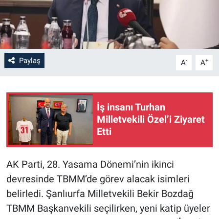
Paylaş
-
+
A
A
İş insanı Turhan
Milletvekili Özel’i Ziyaret
Etti
AK Parti, 28. Yasama Dönemi’nin ikinci
devresinde TBMM’de görev alacak isimleri
belirledi. Şanlıurfa Milletvekili Bekir Bozdağ
TBMM Başkanvekili seçilirken, yeni katip üyeler