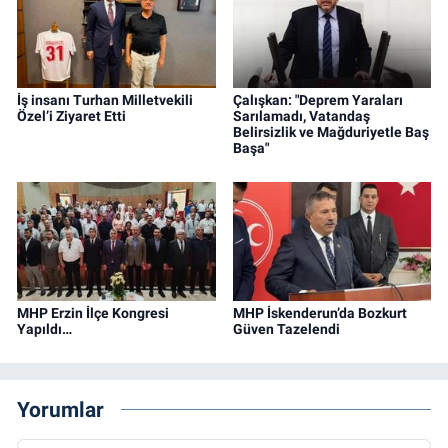
İş insanı Turhan Milletvekili
Çalışkan: "Deprem Yaraları
Özel’i Ziyaret Etti
Sarılamadı, Vatandaş
Belirsizlik ve Mağduriyetle Baş
Başa"
MHP Erzin İlçe Kongresi
MHP İskenderun’da Bozkurt
Yapıldı…
Güven Tazelendi
Yorumlar