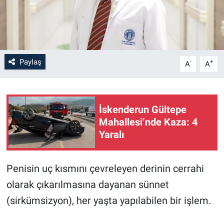
Paylaş
-
+
A
A
İskenderun Gültepe
Mahallesi’nde Kaza: 4
Yaralı
Penisin uç kısmını çevreleyen derinin cerrahi
olarak çıkarılmasına dayanan sünnet
(sirkümsizyon), her yaşta yapılabilen bir işlem.