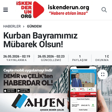
HABERLER
GÜNDEM
Kurban Bayramımız
Mübarek Olsun!
26.05.2026 - 02:19
26.05.2026 - 02:23
1
1 DK
YAYINLANMA
GÜNCELLEME
PAYLAŞIM
OKUNMA S