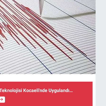
 Teknolojisi Kocaeli'nde Uygulandı…