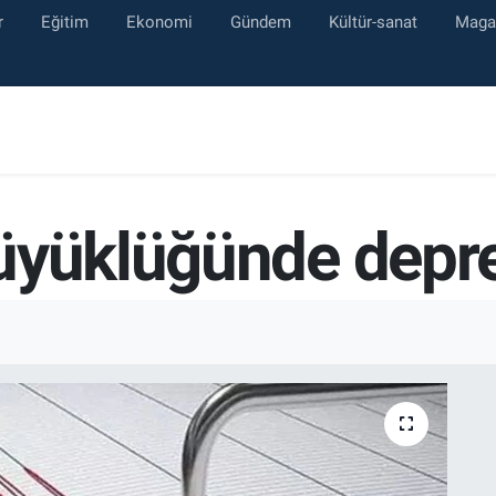
r
Eğitim
Ekonomi
Gündem
Kültür-sanat
Maga
büyüklüğünde dep