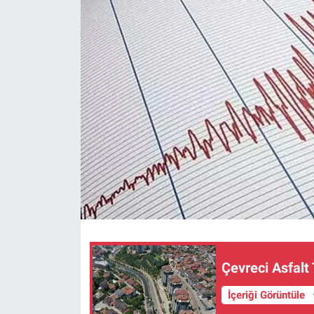
Çevreci Asfalt
İçeriği Görüntüle