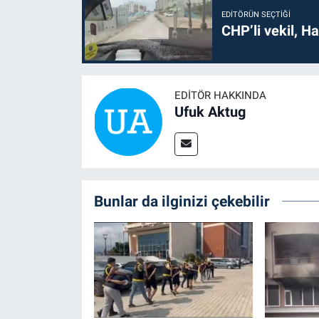
EDITÖRÜN SEÇTIĞI
CHP’li vekil, H
EDITÖR HAKKINDA
Ufuk Aktug
Bunlar da ilginizi çekebilir