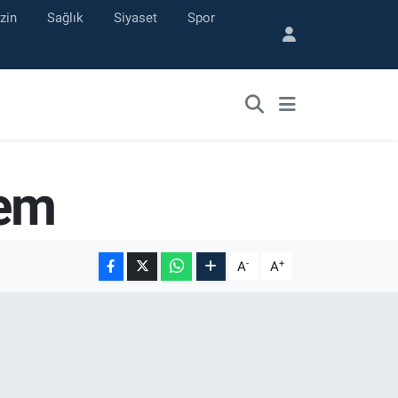
zin
Sağlık
Siyaset
Spor
rem
-
+
A
A