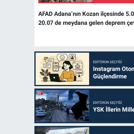
AFAD
Adana
’nın Kozan ilçesinde 5
20.07 de meydana gelen deprem çevre
EDITÖRÜN SEÇTIĞI
Instagram Otoma
Güçlendirme
EDITÖRÜN SEÇTIĞI
YSK İllerin Mill