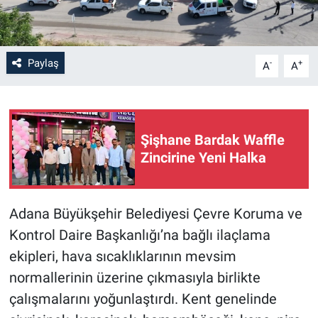
Paylaş
-
+
A
A
Şişhane Bardak Waffle
Zincirine Yeni Halka
Adana Büyükşehir Belediyesi Çevre Koruma ve
Kontrol Daire Başkanlığı’na bağlı ilaçlama
ekipleri, hava sıcaklıklarının mevsim
normallerinin üzerine çıkmasıyla birlikte
çalışmalarını yoğunlaştırdı. Kent genelinde