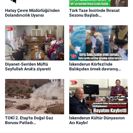
Hatay Çevre Müdürlüğü'nden
Türk Taze İncirinde İhracat
Dolandırıcılık Uyarısı
Sezonu Başladı…
Diyanet-Sen'den Müftü
İskenderun Körfezi'nde
Seyfullah Aruk'a ziyareti
Balıkçıdan örnek davranış…
TOKİ 2. Etap'ta Doğal Gaz
İskenderun Kültür Dünyasının
Borusu Patladı…
Acı Kaybı!