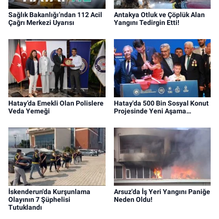
Sağlık Bakanlığı’ndan 112 Acil
Antakya Otluk ve Çöplük Alan
Çağrı Merkezi Uyarısı
Yangını Tedirgin Etti!
Hatay’da Emekli Olan Polislere
Hatay'da 500 Bin Sosyal Konut
Veda Yemeği
Projesinde Yeni Aşama…
İskenderun'da Kurşunlama
Arsuz'da İş Yeri Yangını Paniğe
Olayının 7 Şüphelisi
Neden Oldu!
Tutuklandı