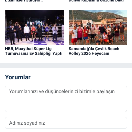
Etkinlikleri Sürüyor…
Dünya Kupasına Gözünü Dikti
HBB, Muaythai Süper Lig
Samandağ’da Çevlik Beach
Turnuvasına Ev Sahipliği Yaptı
Volley 2026 Heyecanı
Yorumlar