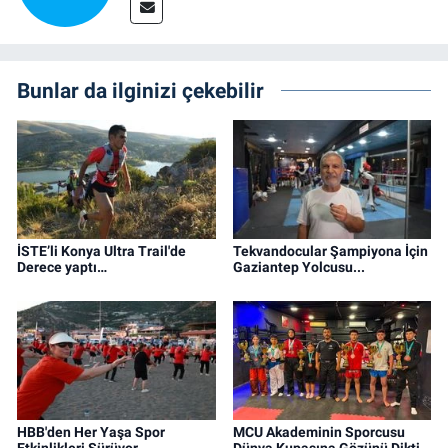
Bunlar da ilginizi çekebilir
İSTE’li Konya Ultra Trail'de
Tekvandocular Şampiyona İçin
Derece yaptı…
Gaziantep Yolcusu...
HBB'den Her Yaşa Spor
MCU Akademinin Sporcusu