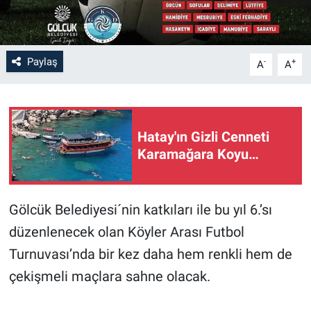
Paylaş
-
+
A
A
Hatay'ın Gizli Cenneti
Karamağara Koyu…
Gölcük Belediyesi´nin katkıları ile bu yıl 6.’sı
düzenlenecek olan Köyler Arası Futbol
Turnuvası’nda bir kez daha hem renkli hem de
çekişmeli maçlara sahne olacak.