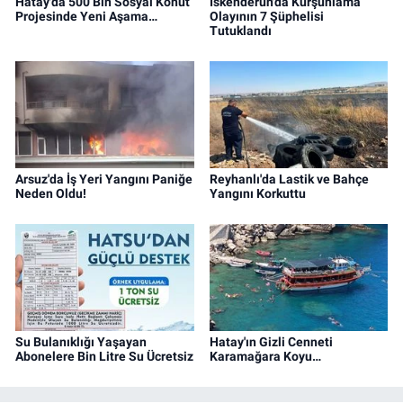
Hatay'da 500 Bin Sosyal Konut
İskenderun'da Kurşunlama
Projesinde Yeni Aşama…
Olayının 7 Şüphelisi
Tutuklandı
Arsuz'da İş Yeri Yangını Paniğe
Reyhanlı'da Lastik ve Bahçe
Neden Oldu!
Yangını Korkuttu
Su Bulanıklığı Yaşayan
Hatay'ın Gizli Cenneti
Abonelere Bin Litre Su Ücretsiz
Karamağara Koyu…