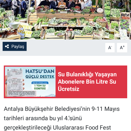
Paylaş
-
+
A
A
Su Bulanıklığı Yaşayan
Abonelere Bin Litre Su
Ücretsiz
Antalya Büyükşehir Belediyesi’nin 9-11 Mayıs
tarihleri arasında bu yıl 4.’sünü
gerçekleştirileceği Uluslararası Food Fest