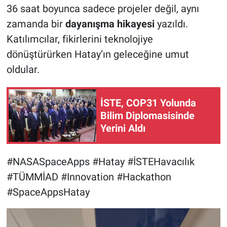
36 saat boyunca sadece projeler değil, aynı
zamanda bir
dayanışma hikayesi
yazıldı.
Katılımcılar, fikirlerini teknolojiye
dönüştürürken Hatay’ın geleceğine umut
oldular.
İSTE, COP31 Yolunda
Bilim Diplomasisinde
Yerini Aldı
#NASASpaceApps #Hatay #İSTEHavacılık
#TÜMMİAD #Innovation #Hackathon
#SpaceAppsHatay