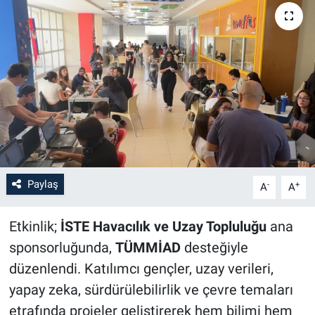
Paylaş
-
+
A
A
Etkinlik;
İSTE Havacılık ve Uzay Topluluğu
ana
sponsorluğunda,
TÜMMİAD
desteğiyle
düzenlendi. Katılımcı gençler, uzay verileri,
yapay zeka, sürdürülebilirlik ve çevre temaları
etrafında projeler geliştirerek hem bilimi hem