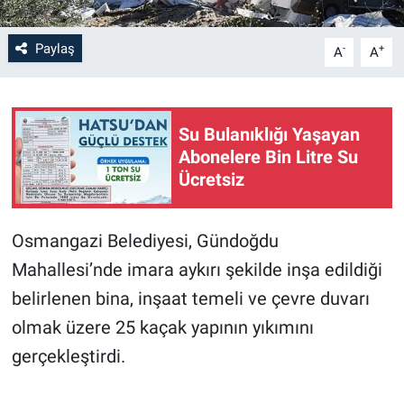
Paylaş
-
+
A
A
Su Bulanıklığı Yaşayan
Abonelere Bin Litre Su
Ücretsiz
Osmangazi Belediyesi, Gündoğdu
Mahallesi’nde imara aykırı şekilde inşa edildiği
belirlenen bina, inşaat temeli ve çevre duvarı
olmak üzere 25 kaçak yapının yıkımını
gerçekleştirdi.