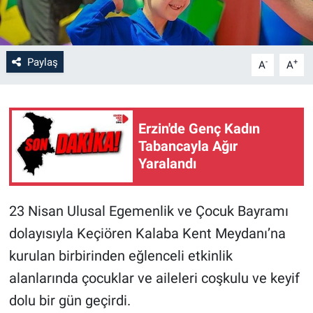
Paylaş
-
+
A
A
Erzin'de Genç Kadın
Tabancayla Ağır
Yaralandı
23 Nisan Ulusal Egemenlik ve Çocuk Bayramı
dolayısıyla Keçiören Kalaba Kent Meydanı’na
kurulan birbirinden eğlenceli etkinlik
alanlarında çocuklar ve aileleri coşkulu ve keyif
dolu bir gün geçirdi.