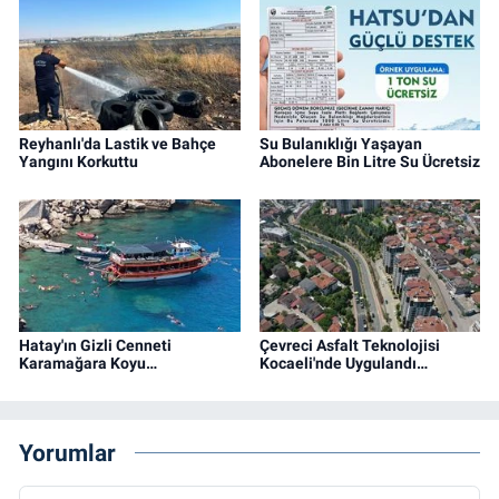
Reyhanlı'da Lastik ve Bahçe
Su Bulanıklığı Yaşayan
Yangını Korkuttu
Abonelere Bin Litre Su Ücretsiz
Hatay'ın Gizli Cenneti
Çevreci Asfalt Teknolojisi
Karamağara Koyu…
Kocaeli'nde Uygulandı…
Yorumlar