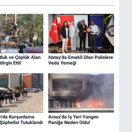
tluk ve Çöplük Alan
Hatay’da Emekli Olan Polislere
irgin Etti!
Veda Yemeği
n'da Kurşunlama
Arsuz'da İş Yeri Yangını
 Şüphelisi Tutuklandı
Paniğe Neden Oldu!