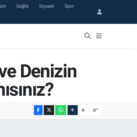
zin
Sağlık
Siyaset
Spor
ve Denizin
ısınız?
-
+
A
A