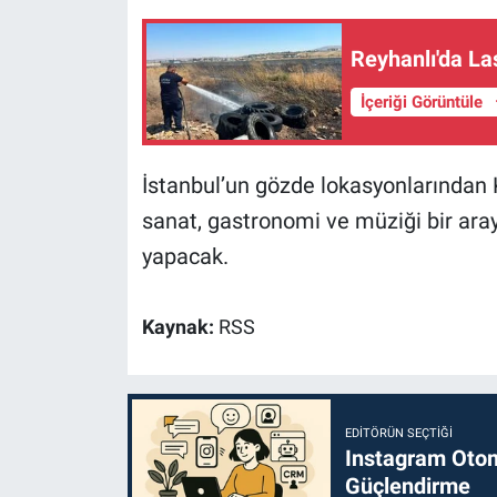
Reyhanlı'da La
İçeriği Görüntüle
İstanbul’un gözde lokasyonlarından
sanat, gastronomi ve müziği bir araya
yapacak.
Kaynak:
RSS
EDITÖRÜN SEÇTIĞI
Instagram Otoma
Güçlendirme