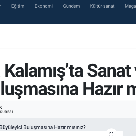
r
Eğitim
Ekonomi
Gündem
Kültür-sanat
Maga
 Kalamış’ta Sanat 
uluşmasına Hazır m
K
SÜRESI