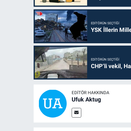
EDITÖRÜN SEÇTIĞI
YSK İllerin Mill
EDITÖRÜN SEÇTIĞI
CHP’li vekil, H
EDITÖR HAKKINDA
Ufuk Aktug