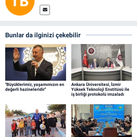
Bunlar da ilginizi çekebilir
''Büyüklerimiz, yaşamımızın en
Ankara Üniversitesi, İzmir
değerli hazineleridir''
Yüksek Teknoloji Enstitüsü ile
iş birliği protokolü imzaladı