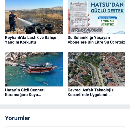
Reyhanlı'da Lastik ve Bahçe
Su Bulanıklığı Yaşayan
Yangını Korkuttu
Abonelere Bin Litre Su Ücretsiz
Hatay'ın Gizli Cenneti
Çevreci Asfalt Teknolojisi
Karamağara Koyu…
Kocaeli'nde Uygulandı…
Yorumlar