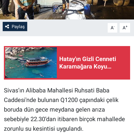
Paylaş
-
+
A
A
Hatay'ın Gizli Cenneti
Karamağara Koyu…
Sivas’ın Alibaba Mahallesi Ruhsati Baba
Caddesi'nde bulunan Q1200 çapındaki çelik
boruda dün gece meydana gelen arıza
sebebiyle 22.30’dan itibaren birçok mahallede
zorunlu su kesintisi uygulandı.