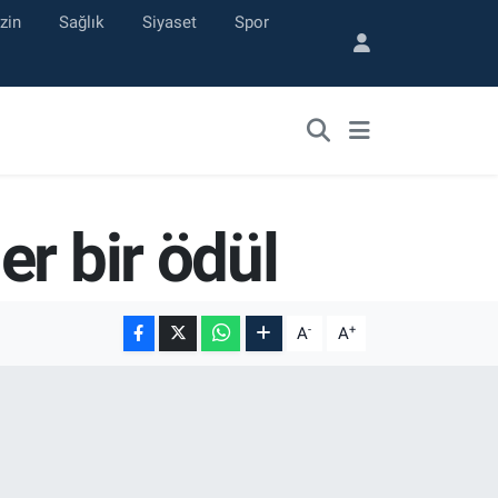
zin
Sağlık
Siyaset
Spor
r bir ödül
-
+
A
A