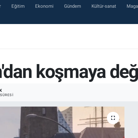
r
Eğitim
Ekonomi
Gündem
Kültür-sanat
Maga
n'dan koşmaya değe
K
SÜRESI