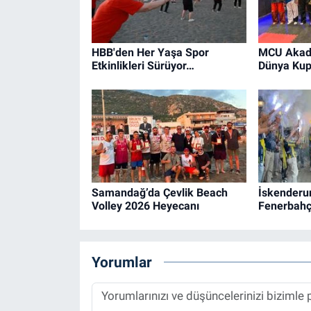
HBB'den Her Yaşa Spor
MCU Akad
Etkinlikleri Sürüyor…
Dünya Kup
Samandağ’da Çevlik Beach
İskenderu
Volley 2026 Heyecanı
Fenerbahç
Yorumlar