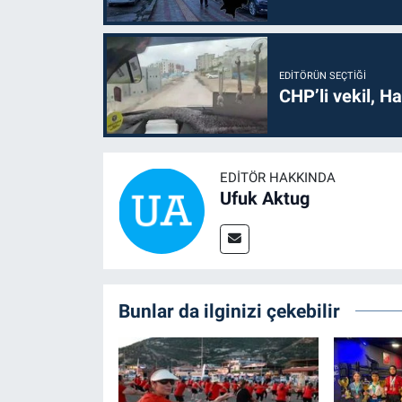
EDITÖRÜN SEÇTIĞI
CHP’li vekil, H
EDITÖR HAKKINDA
Ufuk Aktug
Bunlar da ilginizi çekebilir