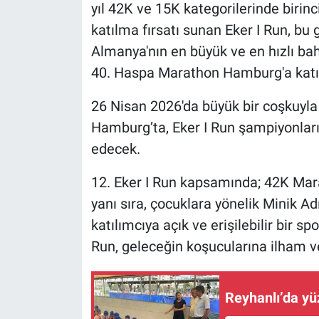
yıl 42K ve 15K kategorilerinde birinc
katılma fırsatı sunan Eker I Run, bu 
Almanya'nın en büyük ve en hızlı bah
40. Haspa Marathon Hamburg'a katılı
26 Nisan 2026'da büyük bir coşkuy
Hamburg’ta, Eker I Run şampiyonları
edecek.
12. Eker I Run kapsamında; 42K Mara
yanı sıra, çocuklara yönelik Minik A
katılımcıya açık ve erişilebilir bir 
Run, geleceğin koşucularına ilham v
Reyhanlı’da yü