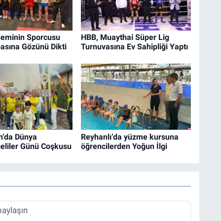
eminin Sporcusu
HBB, Muaythai Süper Lig
asına Gözünü Dikti
Turnuvasına Ev Sahipliği Yaptı
n’da Dünya
Reyhanlı’da yüzme kursuna
eliler Günü Coşkusu
öğrencilerden Yoğun İlgi