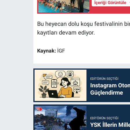
İçeriği Görüntüle
Bu heyecan dolu koşu festivalinin bir
kayıtları devam ediyor.
Kaynak:
İGF
EDITÖRÜN SEÇTIĞI
Instagram Otoma
Güçlendirme
EDITÖRÜN SEÇTIĞI
YSK İllerin Mill