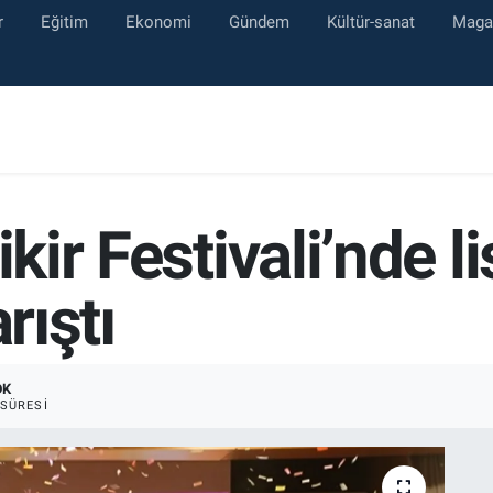
r
Eğitim
Ekonomi
Gündem
Kültür-sanat
Maga
ikir Festivali’nde l
rıştı
DK
SÜRESI