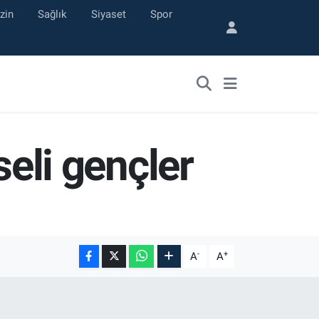
zin
Sağlık
Siyaset
Spor
iseli gençler
-
+
A
A