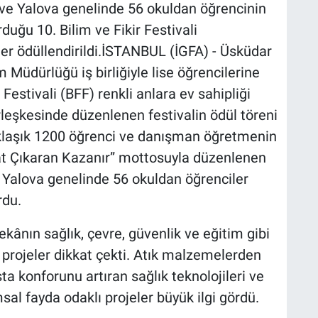
i ve Yalova genelinde 56 okuldan öğrencinin
duğu 10. Bilim ve Fikir Festivali
r ödüllendirildi.İSTANBUL (İGFA) - Üsküdar
im Müdürlüğü iş birliğiyle lise öğrencilerine
 Festivali (BFF) renkli anlara ev sahipliği
rleşkesinde düzenlenen festivalin ödül töreni
klaşık 1200 öğrenci ve danışman öğretmenin
“İcat Çıkaran Kazanır” mottosuyla düzenlenen
ve Yalova genelinde 56 okuldan öğrenciler
rdu.
ekânın sağlık, çevre, güvenlik ve eğitim gibi
 projeler dikkat çekti. Atık malzemelerden
asta konforunu artıran sağlık teknolojileri ve
msal fayda odaklı projeler büyük ilgi gördü.